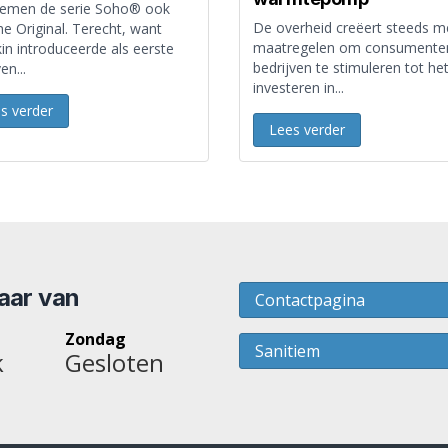
emen de serie Soho® ook
De overheid creëert steeds m
e Original. Terecht, want
maatregelen om consumente
in introduceerde als eerste
bedrijven te stimuleren tot he
en...
investeren in...
s verder
Lees verder
baar van
Contactpagina
Zondag
Sanitiem
k
Gesloten