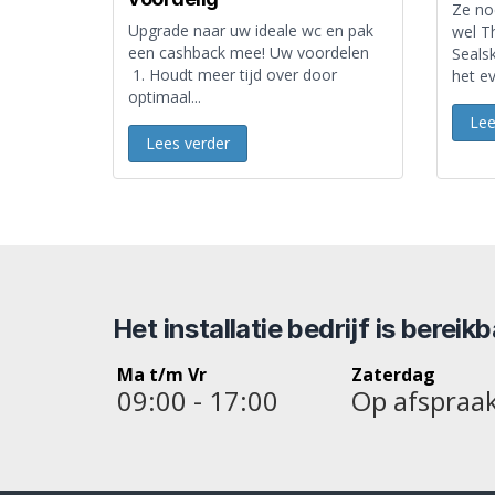
Ze no
Upgrade naar uw ideale wc en pak
wel Th
een cashback mee! Uw voordelen
Sealsk
1. Houdt meer tijd over door
het ev
optimaal...
Lee
Lees verder
Het installatie bedrijf is bereik
Ma t/m Vr
Zaterdag
09:00 - 17:00
Op afspraa