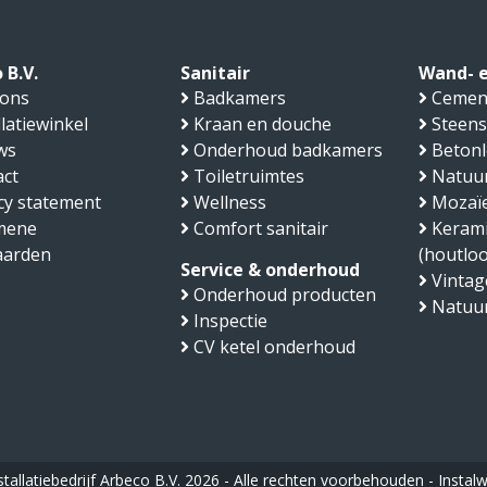
 B.V.
Sanitair
Wand- e
 ons
Badkamers
Cemen
llatiewinkel
Kraan en douche
Steens
ws
Onderhoud badkamers
Beton
ct
Toiletruimtes
Natuu
cy statement
Wellness
Mozaïe
mene
Comfort sanitair
Kerami
aarden
(houtlo
Service & onderhoud
Vintage
Onderhoud producten
Natuu
Inspectie
CV ketel onderhoud
stallatiebedrijf Arbeco B.V. 2026 - Alle rechten voorbehouden -
Instalw