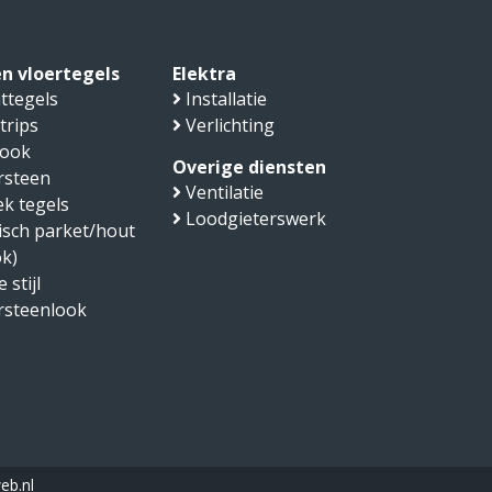
n vloertegels
Elektra
ttegels
Installatie
trips
Verlichting
look
Overige diensten
rsteen
Ventilatie
k tegels
Loodgieterswerk
sch parket/hout
ok)
 stijl
rsteenlook
eb.nl