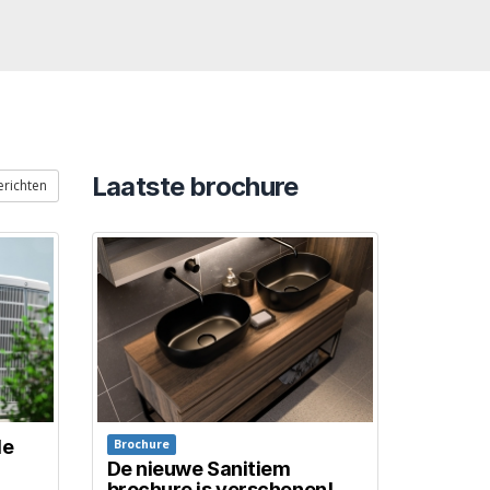
Laatste brochure
erichten
de
Brochure
De nieuwe Sanitiem
brochure is verschenen!