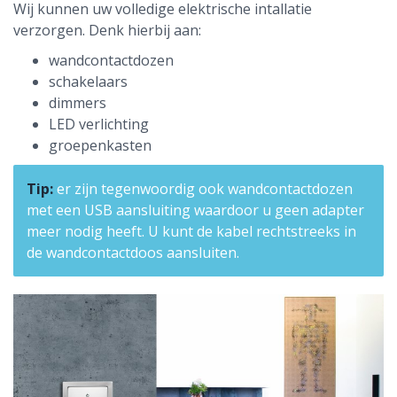
Wij kunnen uw volledige elektrische intallatie
verzorgen. Denk hierbij aan:
wandcontactdozen
schakelaars
dimmers
LED verlichting
groepenkasten
Tip:
er zijn tegenwoordig ook wandcontactdozen
met een USB aansluiting waardoor u geen adapter
meer nodig heeft. U kunt de kabel rechtstreeks in
de wandcontactdoos aansluiten.