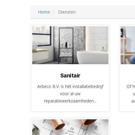
Home
Diensten
Sanitair
Arbeco B.V. is hét installatiebedrijf
Of 
voor al uw
reparatiewerkzaamheden...
a