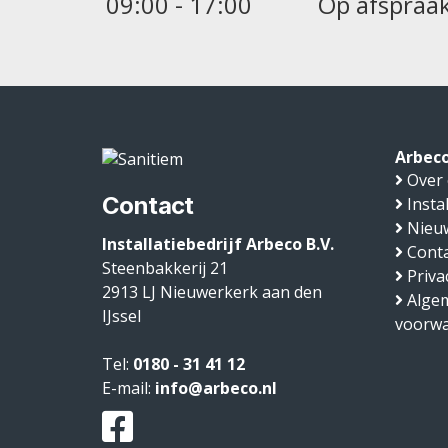
09:00 - 17:00
Op afspraa
Arbeco
Over
Contact
Insta
Nieu
Installatiebedrijf Arbeco B.V.
Conta
Steenbakkerij 21
Priva
2913 LJ
Nieuwerkerk aan den
Alge
IJssel
voorw
Tel:
0180 - 31 41 12
E-mail:
info@arbeco.nl