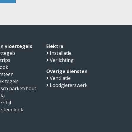
n vloertegels
Elektra
ttegels
Installatie
trips
Verlichting
look
Overige diensten
rsteen
Ventilatie
k tegels
Loodgieterswerk
sch parket/hout
ok)
 stijl
rsteenlook