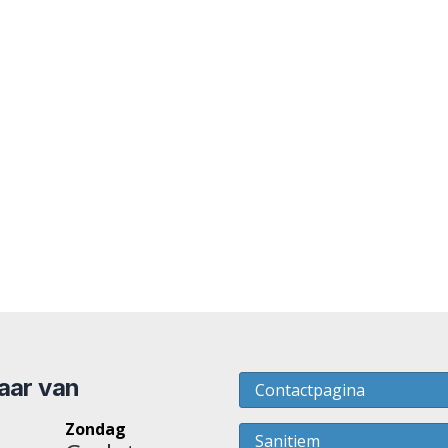
baar van
Contactpagina
Zondag
Sanitiem