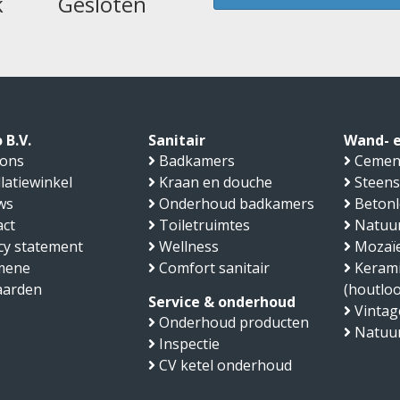
k
Gesloten
 B.V.
Sanitair
Wand- e
 ons
Badkamers
Cemen
llatiewinkel
Kraan en douche
Steens
ws
Onderhoud badkamers
Beton
ct
Toiletruimtes
Natuu
cy statement
Wellness
Mozaïe
mene
Comfort sanitair
Kerami
aarden
(houtlo
Service & onderhoud
Vintage
Onderhoud producten
Natuu
Inspectie
CV ketel onderhoud