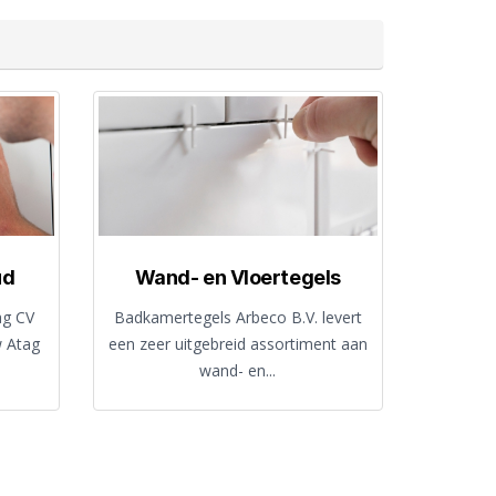
ud
Wand- en Vloertegels
ag CV
Badkamertegels Arbeco B.V. levert
w Atag
een zeer uitgebreid assortiment aan
wand- en...