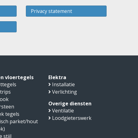
Privacy statement
n vloertegels
Elektra
ttegels
Installatie
trips
Verlichting
look
Overige diensten
rsteen
Ventilatie
k tegels
Loodgieterswerk
sch parket/hout
ok)
 stijl