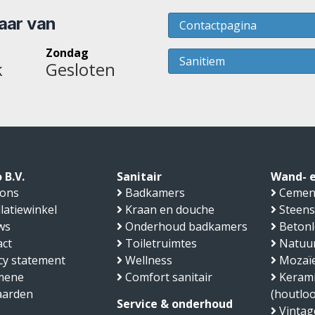
baar van
Contactpagina
Zondag
Sanitiem
k
Gesloten
 B.V.
Sanitair
Wand- e
 ons
Badkamers
Cemen
llatiewinkel
Kraan en douche
Steens
ws
Onderhoud badkamers
Beton
ct
Toiletruimtes
Natuu
cy statement
Wellness
Mozaïe
mene
Comfort sanitair
Kerami
aarden
(houtlo
Service & onderhoud
Vintage