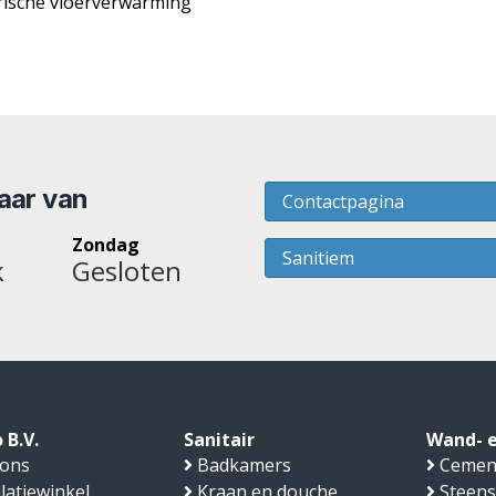
rische vloerverwarming
baar van
Contactpagina
Zondag
Sanitiem
k
Gesloten
 B.V.
Sanitair
Wand- e
 ons
Badkamers
Cemen
llatiewinkel
Kraan en douche
Steens