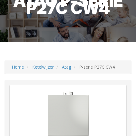
ATAG P-SERIE
P27C CW4
Home
Ketelwijzer
Atag
P-serie P27C CW4