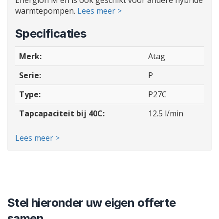
Energion M en is ook geschikt voor andere hybride
warmtepompen.
Lees meer >
Specificaties
Merk:
Atag
Serie:
P
Type:
P27C
Tapcapaciteit bij 40C:
12.5 l/min
Lees meer >
Stel hieronder uw eigen offerte
samen