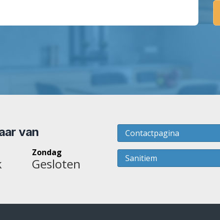
baar van
Contactpagina
Zondag
Sanitiem
k
Gesloten