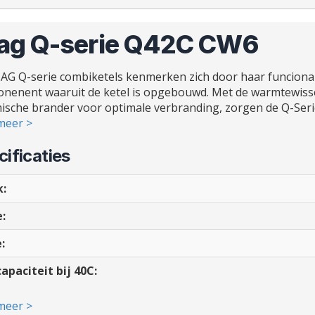
ag Q-serie Q42C CW6
AG Q-serie combiketels kenmerken zich door haar funcionali
nenent waaruit de ketel is opgebouwd. Met de warmtewisse
ische brander voor optimale verbranding, zorgen de Q-Serie
meer >
ificaties
:
:
:
apaciteit bij 40C:
meer >