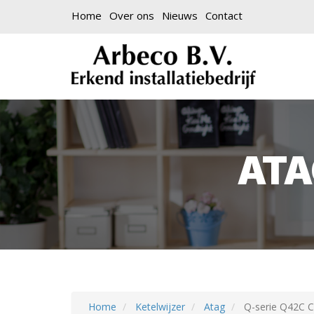
Home
Over ons
Nieuws
Contact
ATA
Home
Ketelwijzer
Atag
Q-serie Q42C 