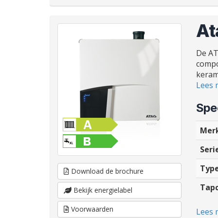
At
De AT
compo
keram
Lees 
Spec
Merk
Serie
Type
Download de brochure
Tapc
Bekijk energielabel
Voorwaarden
Lees 