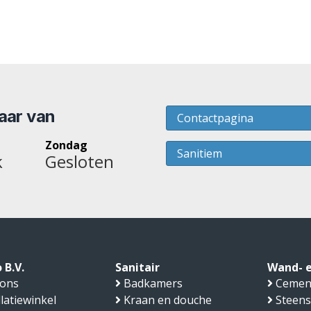
baar van
Contactpagina
Zondag
Sanitiem
k
Gesloten
 B.V.
Sanitair
Wand- e
 ons
Badkamers
Cemen
llatiewinkel
Kraan en douche
Steens