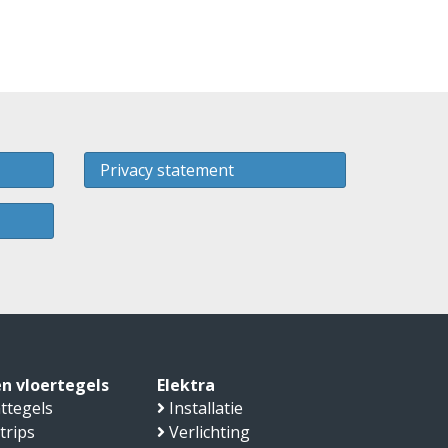
Privacy statement
n vloertegels
Elektra
ttegels
Installatie
trips
Verlichting