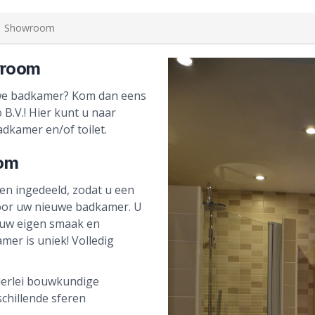
Showroom
wroom
uwe badkamer? Kom dan eens
B.V.! Hier kunt u naar
dkamer en/of toilet.
oom
en ingedeeld, zodat u een
 voor uw nieuwe badkamer. U
 uw eigen smaak en
mer is uniek! Volledig
lerlei bouwkundige
rschillende sferen