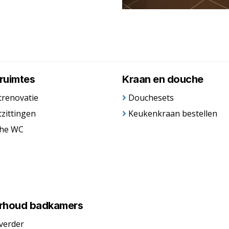
truimtes
Kraan en douche
trenovatie
Douchesets
tzittingen
Keukenkraan bestellen
he WC
rhoud badkamers
verder