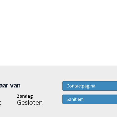
baar van
Contactpagina
Zondag
Sanitiem
k
Gesloten