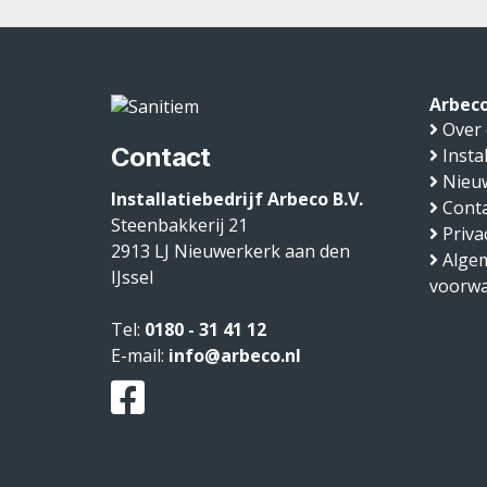
Arbeco
Over
Contact
Insta
Nieu
Installatiebedrijf Arbeco B.V.
Conta
Steenbakkerij 21
Priva
2913 LJ
Nieuwerkerk aan den
Alge
IJssel
voorw
Tel:
0180 - 31 41 12
E-mail:
info@arbeco.nl