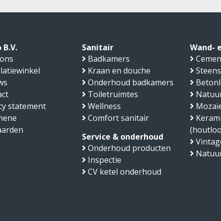
 B.V.
Sanitair
Wand- e
 ons
Badkamers
Cemen
llatiewinkel
Kraan en douche
Steens
ws
Onderhoud badkamers
Beton
ct
Toiletruimtes
Natuu
cy statement
Wellness
Mozaïe
mene
Comfort sanitair
Kerami
aarden
(houtlo
Service & onderhoud
Vintage
Onderhoud producten
Natuu
Inspectie
CV ketel onderhoud