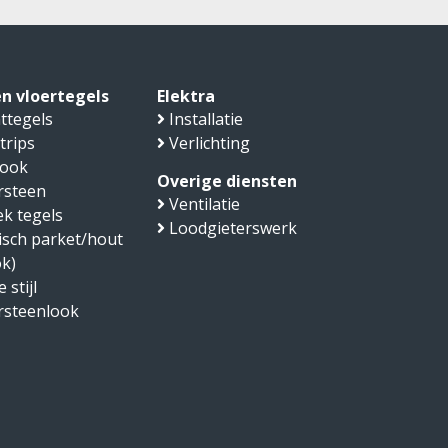
n vloertegels
Elektra
ttegels
Installatie
trips
Verlichting
look
Overige diensten
rsteen
Ventilatie
k tegels
Loodgieterswerk
sch parket/hout
ok)
 stijl
rsteenlook