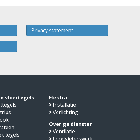
Privacy statement
n vloertegels
Elektra
ttegels
Installatie
trips
Verlichting
look
Overige diensten
rsteen
Ventilatie
k tegels
Loodgieterswerk