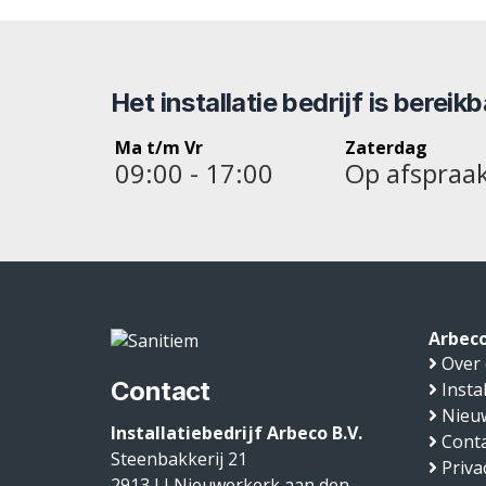
Het installatie bedrijf is bereik
Ma t/m Vr
Zaterdag
09:00 - 17:00
Op afspraa
Arbeco
Over
Contact
Insta
Nieu
Installatiebedrijf Arbeco B.V.
Conta
Steenbakkerij 21
Priva
2913 LJ
Nieuwerkerk aan den