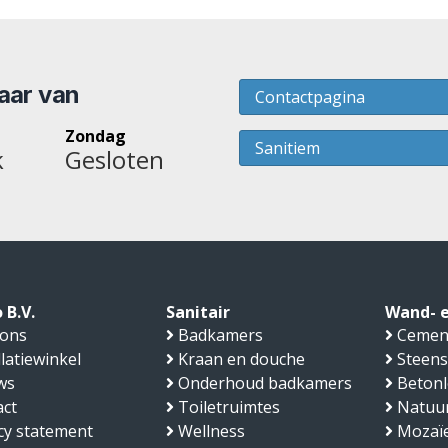
baar van
Contactpagina
Zondag
Sanitiem
k
Gesloten
 B.V.
Sanitair
Wand- e
 ons
Badkamers
Cemen
llatiewinkel
Kraan en douche
Steens
ws
Onderhoud badkamers
Beton
ct
Toiletruimtes
Natuu
cy statement
Wellness
Mozaïe